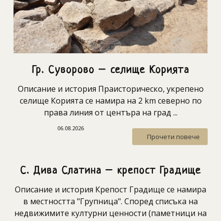
Гр. Суворово – селище Корията
Описание и история Праисторическо, укрепено
селище Корията се намира на 2 km северно по
права линия от центъра на град ...
06.08.2026
Прочети повече
С. Дива Слатина – крепост Градище
Описание и история Крепост Градище се намира
в местността "Групница". Според списъка на
недвижимите културни ценности (паметници на